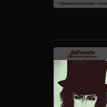
»
Уникальное измерение
»
Уголо
Страница:
1
JoHarwelle
~Джентльмен форума~