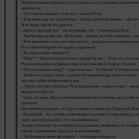
Морти недавно переехал в эту деревню, и его удивляла эта необыч
прыткость.
- Это уже не впервые, если что, - сказала Роза.
- Я не знаю, как так получается, - Лорэн присел на бревно. – На эт
Я не знаю, как ей это удаётся.
- Просто признай это – ты неудачник. Ха! – усмехнулась Роза.
- Чья бы корова мычала. Твой отец – кузнец, он тебе помогает, - ск
- Я не виновата в том, что твой пастух, - надулась она и показала я
Роза скрестила руки на груди и задрала нос.
- Вы просто мне завидуете!
- Чему?! – Лорэн вопросительно поднял бровь. – Тому, что ты игр
Роза возмущенно раскрыла глаза и сделала шаг в сторону Лорэна.
- Что ты имеешь в виду? – спросила она. – О чем ты? Я всегда игра
- Твой отец, скорее всего, сделал тебе какой-нибудь секрет в мече! 
пытаясь найти объяснения всему.
- Лорэн, это уже чересчур! Роза всегда была с нами честна! – сказ
подошел к Лорэну.
- Снэп, не надо. Лорэн, мой деревянный меч такой же, как у тебя, 
рукоятке.
Она взглянула на него, но Лорэн только усмехнулся. Вздохнув, Роза
- Послушай,…ну хочешь, поменяемся и сразимся снова, наведу у все
знаю, как ещё доказать, что ты ошибаешься.
Лорэн поёжился. Он сомневался в сказанном, возможно, он не вер
рядом с парнишкой, ткнул его локтем в живот.
- Ты боишься снова проиграть? – поинтересовался он.