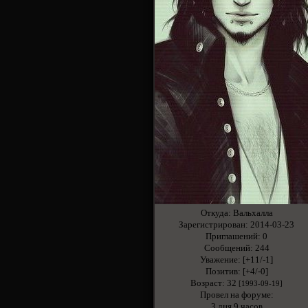
Откуда:
Вальхалла
Зарегистрирован
: 2014-03-23
Приглашений:
0
Сообщений:
244
Уважение:
[+11/-1]
Позитив:
[+4/-0]
Возраст:
32
[1993-09-19]
Провел на форуме:
3 дня 9 часов