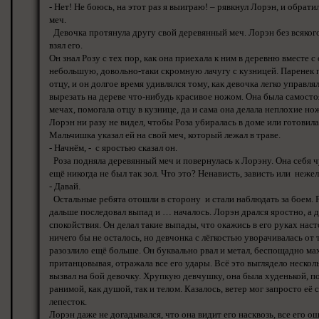
- Нет! Не боюсь, на этот раз я выиграю! – рявкнул Лорэн, и обратил
меч.
Девочка протянула другу свой деревянный меч. Лорэн без всякого
взял его.
Он знал Розу с тех пор, как она приехала к ним в деревню вместе с
небольшую, довольно-таки скромную лачугу с кузницей. Паренек п
отцу, и он долгое время удивлялся тому, как девочка легко управля
вырезать на дереве что-нибудь красивое ножом. Она была самостоя
мечах, помогала отцу в кузнице, да и сама она делала неплохие но
Лорэн ни разу не видел, чтобы Роза убиралась в доме или готовила
Мальчишка указал ей на свой меч, который лежал в траве.
- Начнём, - с яростью сказал он.
Роза подняла деревянный меч и повернулась к Лорэну. Она себя чу
ещё никогда не был так зол. Что это? Ненависть, зависть или неж
- Давай.
Остальные ребята отошли в сторону и стали наблюдать за боем. Ро
дальше последовал выпад и … началось. Лорэн дрался яростно, а 
спокойствия. Он делал такие выпады, что окажись в его руках нас
ничего бы не осталось, но девчонка с лёгкостью уворачивалась от
разозлило ещё больше. Он буквально рвал и метал, беспощадно мах
пританцовывая, отражала все его удары. Всё это выглядело нескол
вызвал на бой девочку. Хрупкую девчушку, она была худенькой, по
ранимой, как душой, так и телом. Казалось, ветер мог запросто её 
лепесток.
Лорэн даже не догадывался, что она видит его насквозь, все его о