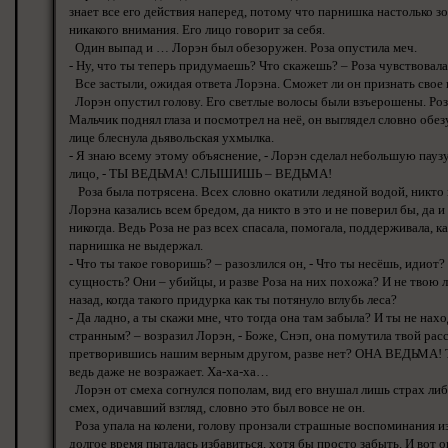
знает все его действия наперед, потому что парнишка настолько зо
никакого внимания. Его лицо говорит за себя.
Один выпад и … Лорэн был обезоружен. Роза опустила меч.
- Ну, что ты теперь придумаешь? Что скажешь? – Роза чувствовала
Все застыли, ожидая ответа Лорэна. Сможет ли он признать свое
Лорэн опустил голову. Его светлые волосы были взъерошены. Роза
Мальчик поднял глаза и посмотрел на неё, он выглядел словно обезу
лице блеснула дьявольская ухмылка.
- Я знаю всему этому объяснение, - Лорэн сделал небольшую паузу
лицо, - ТЫ ВЕДЬМА! СЛЫШИШЬ – ВЕДЬМА!
Роза была потрясена. Всех словно окатили ледяной водой, никто 
Лорэна казались всем бредом, да никто в это и не поверил бы, да и
никогда. Ведь Роза не раз всех спасала, помогала, поддерживала, к
парнишка не выдержал.
- Что ты такое говоришь? – разозлился он, - Что ты несёшь, идиот?
сущность? Они – убийцы, и разве Роза на них похожа? И не твою л
назад, когда такого придурка как ты потянуло вглубь леса?
- Да ладно, а ты скажи мне, что тогда она там забыла? И ты не на
странным? – возразил Лорэн, - Боже, Снэп, она помутила твой расс
претворившись нашим верным другом, разве нет? ОНА ВЕДЬМА! Ты 
ведь даже не возражает. Ха-ха-ха…
Лорэн от смеха согнулся пополам, вид его внушал лишь страх либ
смех, одичавший взгляд, словно это был вовсе не он.
Роза упала на колени, голову пронзали страшные воспоминания и
долгое время пыталась избавиться, хотя бы просто забыть. И вот 