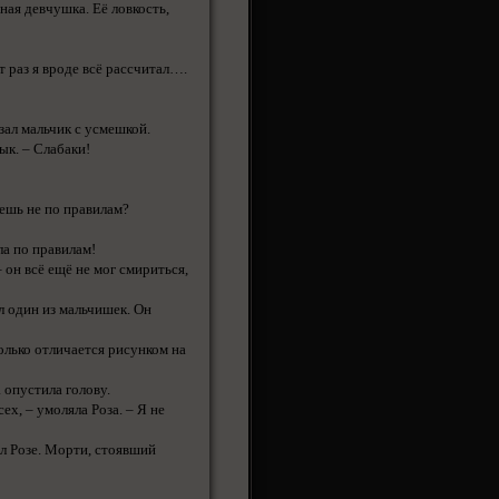
ная девчушка. Её ловкость,
от раз я вроде всё рассчитал….
азал мальчик с усмешкой.
зык. – Слабаки!
аешь не по правилам?
ла по правилам!
– он всё ещё не мог смириться,
ал один из мальчишек. Он
только отличается рисунком на
 опустила голову.
х, – умоляла Роза. – Я не
ил Розе. Морти, стоявший