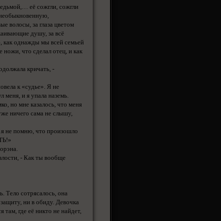
едьмой,… её сожгли, сожгли
 необыкновенную,
ые волосы, за глаза цветом
каивающие душу, за всё
, как однажды мы всей семьей
ножи, что сделал отец, и как
должала кричать, -
вела к «судье». Я не
л меня, и я упала наземь.
 но мне казалось, что меня
 уже ничего сама не слышу,
…я не помню, что произошло
ТЬ!»
орэна.
злости, - Как ты вообще
ь. Тело сотрясалось, она
в защиту, ни в обиду. Девочка
 там, где её никто не найдет,