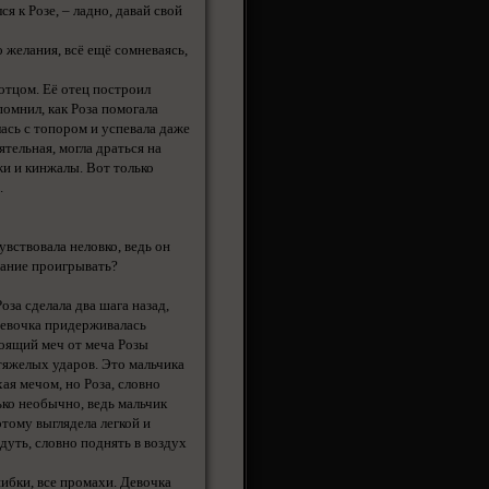
ся к Розе, – ладно, давай свой
 желания, всё ещё сомневаясь,
 отцом. Её отец построил
омнил, как Роза помогала
лась с топором и успевала даже
тельная, могла драться на
жи и кинжалы. Вот только
.
вствовала неловко, ведь он
елание проигрывать?
за сделала два шага назад,
девочка придерживалась
тоящий меч от меча Розы
 тяжелых ударов. Это мальчика
ая мечом, но Роза, словно
ько необычно, ведь мальчик
тому выглядела легкой и
сдуть, словно поднять в воздух
шибки, все промахи. Девочка