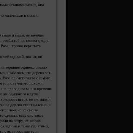
умала останавливаться, она
чо мальчишки и сказал:
ё выше и выше, не замечая
сь, чтобы сейчас пошел дождь.
 Роза, - нужно перестать
л её ведьмой, значит, он
м на вершине одиноко стояло
ью, и казалось, что дерево вот-
. Роза приметила его с самого
рево и она чем-то похожи.
 она проводила много времени.
ого же одинокого в душе.
холодные ветра, не сломила и
ужное дерево стоит на краю, и
его ствол, но не смогла
го сделать, ведь оно такое
рали на ветру, их шорох
прохладный и такой приятный,
 угрюмые грозовые тучи