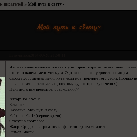
к писателей
»
Мой путь к свету~
Мой путь к свету~
Поделиться
2014-03-26 21:58:11
Я очень давно начинала писать эту историю, пару лет назад точно. Ране
что-то покинула меня моя муза. Однако очень хочу довести ее до ума, по
сможет хорошенько меня пнуть, если мое творение того стоит. Прошло не
но я не стала ничего менять, поэтому судите прошлую меня х)
Приятного вам времяпрепровождения^^
Автор: JoHarwelle
Бета: нет
Название: Мой путь к свету
Рейтинг: PG-13(первое время)
Статус: в прогрессе
Жанр: Ориджинал, романтика, фэнтези, трагедия, ангст
Размер: макси