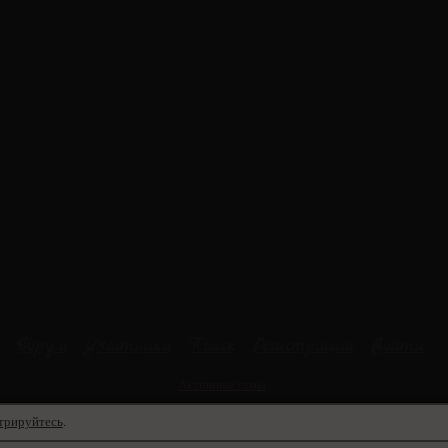
Форум
Участники
Поиск
Регистрация
Войти
Активные темы
трируйтесь
.