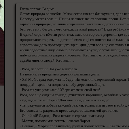
Глава первая. Ведьма
Летом природа волшебна. Множество цветов благоухают, даря все
Повсюду мягкая зелень. Птицы насвистывают звонкие песни. Нет н
гармония природы, но лишь искренний счастливый детский смех – 
был этот мир без детского смеха, детской радости? Ведь ребёнок –
В одной стране вблизи реки, меж высоких гор есть деревня, где в
продолжают стареть, но детский смех ещё слышится на её маленьк
серость каждого проходящего здесь дня, дети всё ещё счастливы и
жизнерадостные лица словно разбивают хрупкую утомляющую тиши
нибудь источник их радости исчезнет. Кто знал, что от одной чел
судьба многих людей. Кто знал…
- Роза, перестань! Ты уже выиграла.
На поляне, за пределами деревни резвились дети.
- Ха! Мой отряд одержал победу! На колени поверженный король 
пощады! – девочка подняла к небу деревянный щит.
- Роза ты уже увлеклась! Убери от меня свой меч!
Роза, всё ещё сидя на тринадцатилетнем парнишке, ослабила хватк
- Да, ладно тебе, Лорэн! Дай мне порадоваться победе!
- Ты радуешься победе каждый раз, как только мы играем в войну, 
Его совсем не радовало превосходство маленькой девчонки.
- Ой-ой-ой! Ладно, - Роза встала и сделала шаг назад.
- Морти, помоги мне встать, - сказал Лорэн.
- Сейчас, - Морти протянул ему руку и помог встать. – Как ты мог