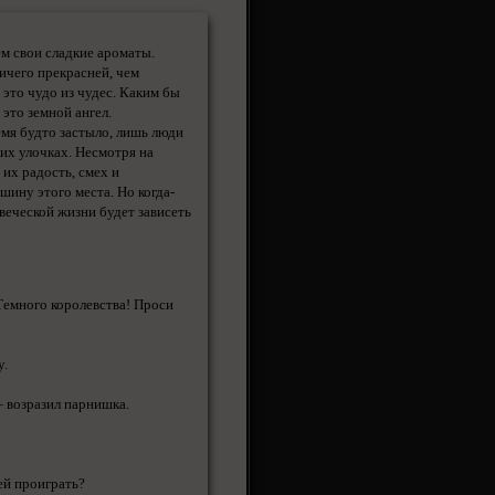
м свои сладкие ароматы.
ичего прекрасней, чем
это чудо из чудес. Каким бы
 это земной ангел.
ремя будто застыло, лишь люди
их улочках. Несмотря на
 их радость, смех и
ну этого места. Но когда-
овеческой жизни будет зависеть
Темного королевства! Проси
у.
– возразил парнишка.
 ей проиграть?