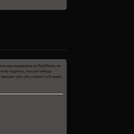
1
е она выкладывалась на РидМанге, но
этому надеюсь, что кто-нибудь
 меньше трех лет, а может и больше,