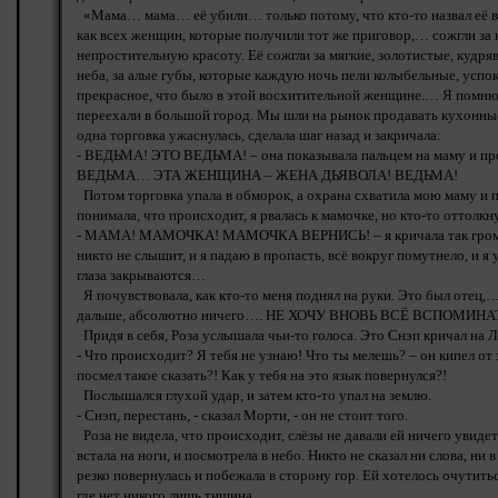
«Мама… мама… её убили… только потому, что кто-то назвал её в
как всех женщин, которые получили тот же приговор,… сожгли за
непростительную красоту. Её сожгли за мягкие, золотистые, кудряв
неба, за алые губы, которые каждую ночь пели колыбельные, успо
прекрасное, что было в этой восхитительной женщине.… Я помню
переехали в большой город. Мы шли на рынок продавать кухонные 
одна торговка ужаснулась, сделала шаг назад и закричала:
- ВЕДЬМА! ЭТО ВЕДЬМА! – она показывала пальцем на маму и про
ВЕДЬМА… ЭТА ЖЕНЩИНА – ЖЕНА ДЬЯВОЛА! ВЕДЬМА!
Потом торговка упала в обморок, а охрана схватила мою маму и по
понимала, что происходит, я рвалась к мамочке, но кто-то оттолкну
- МАМА! МАМОЧКА! МАМОЧКА ВЕРНИСЬ! – я кричала так громко,
никто не слышит, и я падаю в пропасть, всё вокруг помутнело, и я
глаза закрываются…
Я почувствовала, как кто-то меня поднял на руки. Это был отец,
дальше, абсолютно ничего…. НЕ ХОЧУ ВНОВЬ ВСЁ ВСПОМИНА
Придя в себя, Роза услышала чьи-то голоса. Это Снэп кричал на Л
- Что происходит? Я тебя не узнаю! Что ты мелешь? – он кипел от 
посмел такое сказать?! Как у тебя на это язык повернулся?!
Послышался глухой удар, и затем кто-то упал на землю.
- Снэп, перестань, - сказал Морти, - он не стоит того.
Роза не видела, что происходит, слёзы не давали ей ничего увидет
встала на ноги, и посмотрела в небо. Никто не сказал ни слова, ни 
резко повернулась и побежала в сторону гор. Ей хотелось очутиться
где нет никого лишь тишина…