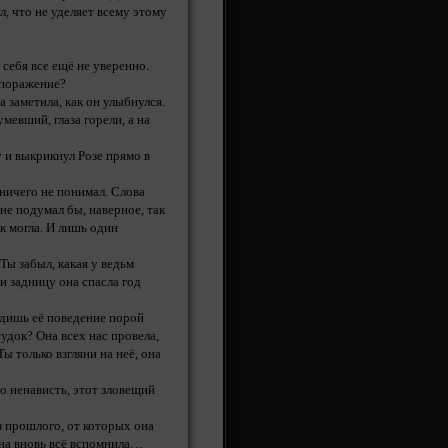
л, что не уделяет всему этому
 себя все ещё не уверенно.
 поражение?
 заметила, как он улыбнулся.
мевший, глаза горели, а на
 и выкрикнул Розе прямо в
ничего не понимал. Слова
 не подумал бы, наверное, так
ак могла. И лишь один
 Ты забыл, какая у ведьм
и задницу она спасла год
ходишь её поведение порой
удок? Она всех нас провела,
только взгляни на неё, она
о ненависть, этот зловещий
з прошлого, от которых она
она вновь всё вспомнила…