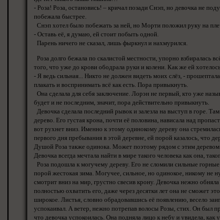
- Роза! Роза, остановись! – кричал позади Снэп, но девочка не под
побежала быстрее.
Снэп хотел было побежать за ней, но Морти положил руку на пле
- Оставь её, я думаю, ей стоит побыть одной.
Парень ничего не сказал, лишь фыркнул и нахмурился.
Роза долго бежала по скалистой местности, упорно взбиралась вс
того, что уже до крови ободрала руки и колени. Как же ей хотело
- Я ведь сильная... Никто не должен видеть моих слёз, - прошептала
плакать и воспринимать всё как есть. Пора привыкнуть.
Она сделала для себя заключение. Лорэн не первый, кто уже называ
будет и не последним, значит, пора действительно привыкнуть.
Девочка сделала последний рывок и залезла на выступ в горе. Та
дерево. Его густая крона, почти её половина, нависала над пропаст
вот рухнет вниз. Именно к этому одинокому дереву она стремилась
первого дня пребывания в этой деревне, ей порой казалось, что де
Душой Роза также одинока. Может поэтому рядом с этим деревом
Девочка всегда мечтала найти в мире такого человека как она, так
Роза подошла к могучему дереву. Его не сломили сильные горные 
порой жестокая зима. Могучее, сильное, но одинокое, никому не н
смотрит вниз на мир, грустно свесив крону. Девочка нежно обняла 
полностью охватить его, даже через десятки лет она не сможет это
широкое. Листья, словно обрадовавшись её появлению, весело заиг
успокаивал. А ветер, нежно потрепав волосы Розы, стих. Он был 
что девочка успокоилась. Она подняла лицо к небу и увидела, как