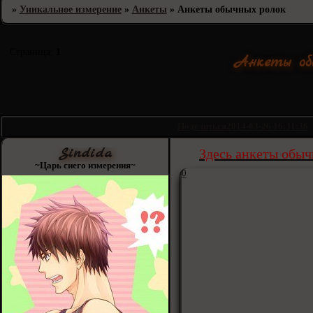
»
Уникальное измерение
»
Анкеты
»
Анкеты обычных ролок
Страница:
1
Анкеты об
Поделиться
2014-03-26 16:31:36
Sindida
Здесь анкеты обыч
~Царь сиего измерения~
0