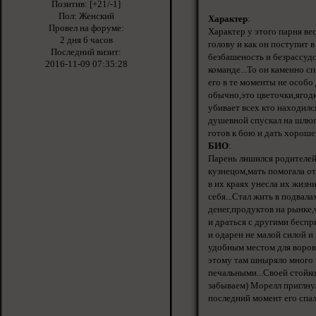
Позитив:
[+21/-1]
Пол:
Женский
Характер
:
Провел на форуме:
Характер у этого парня вес
2 дня 6 часов
голову и как он поступит в
Последний визит:
безбашеность и безрассудс
2016-11-09 07:35:28
команде...То он каменно с
его в те моменты не особо
обычно,это цветочки,ягодк
убивает всех кто находилс
душевной спускал на шлюпка
готов к бою и дать хороше
БИО
:
Парень лишился родителей
кузнецом,мать помогала от
в их краях унесла их жизни
себя...Стал жить в подвала
денег,продуктов на рынке
и драться с другими беспр
и одарен не малой силой и
удобным местом для воровс
этому там шныряло много 
печальными...Своей стойко
забываем) Морелл приглну
последний момент его спали