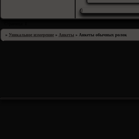
0
Страница:
1
»
Уникальное измерение
»
Анкеты
»
Анкеты обычных ролок