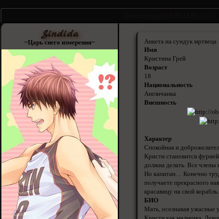
Поделиться
2014-04-10 06:11:33
Sindida
Анкета на сундук мртвеца
~Царь сиего измерения~
Имя
Кристина Грей
Возраст
18
Национальность
Англичанка
Внешность
Характер
Спокойная и доброжелатель
Кристи становится фурией.
должна делать. Все члены 
Но капитан… Конечно трудн
получаете прекрасного на
красавицу на свой корабль.
БИО
Мать, осознавая ужасные у
Кристи как мальчика. Девоч