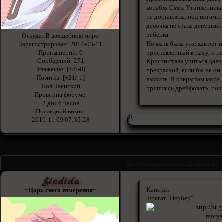
корабля Смех Утопленника,
не доставляла, под ногами 
девочка не стала девушкой
ребенка.
Откуда:
В волшебном мире.
Но мать была уже как лет 
Зарегистрирован
: 2014-03-11
Приглашений:
0
приставленный к паху, и по
Сообщений:
271
Кристи стала учиться даль
Уважение:
[+8/-0]
прекрасной, если бы не о
Позитив:
[+21/-1]
выжить. В открытом море, 
Пол:
Женский
пришлось дрейфовать, пока
Провел на форуме:
2 дня 6 часов
Последний визит:
0
2016-11-09 07:35:28
Поделиться
2014-04-10 06:18:32
Sindida
Капитан
~Царь сиего измерения~
Фрегат "Цербер"