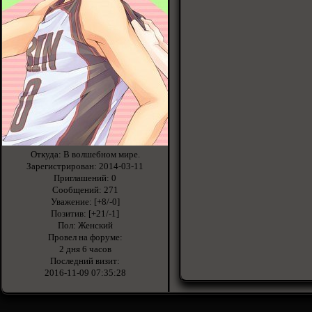
Откуда:
В волшебном мире.
Зарегистрирован
: 2014-03-11
Приглашений:
0
Сообщений:
271
Уважение:
[+8/-0]
Позитив:
[+21/-1]
Пол:
Женский
Провел на форуме:
2 дня 6 часов
Последний визит:
2016-11-09 07:35:28