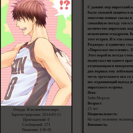
С давних пор пиратский 
было сильной защиты в в
многочисленные скалы и 
спокойную погоду эти ест
количество пиратских ко
испанскими эскадрами. К
этот остров. И в эти сам
Роджера» в одиночку ста
«Пиратское поселение». П
Этот корабль всегда стоя
подпускал ни одного враг
отличающаяся невероятно
два верных ему лейтенант
честь трехглавого пса со
пес охраняющий выход из 
пиратского острова.
Имя
:
Зейн Морелл
Возраст
:
25 лет
Откуда:
В волшебном мире.
Национальность
:
Зарегистрирован
: 2014-03-11
На одну половину испанец,
Приглашений:
0
Внешность
:
Сообщений:
271
Уважение:
[+8/-0]