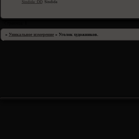
Sindida :DD
Sindida
Страница:
1
»
Уникальное измерение
»
Уголок художников.