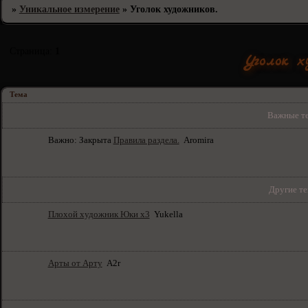
»
Уникальное измерение
»
Уголок художников.
Страница:
1
Уголок х
Тема
Важные те
Важно:
Закрыта
Правила раздела.
Aromira
Другие те
Плохой художник Юки х3
Yukella
Арты от Арту
A2r