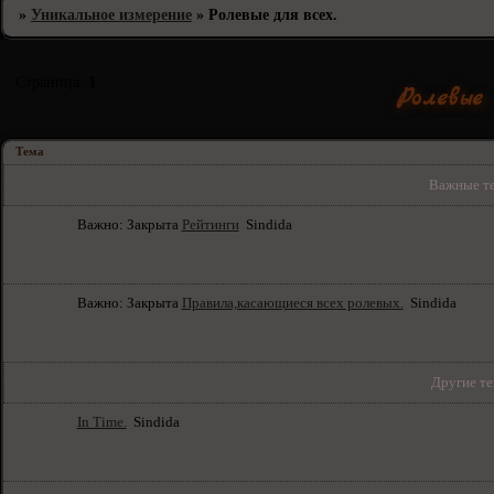
»
Уникальное измерение
»
Ролевые для всех.
Страница:
1
Ролевые 
Тема
Важные те
Важно:
Закрыта
Рейтинги
Sindida
Важно:
Закрыта
Правила,касающиеся всех ролевых.
Sindida
Другие те
In Time.
Sindida