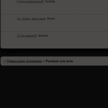
Сундук мертвеца/R
Sindida
Эх, Алиса, мать твою
Kirini
13 Зодиаков/R
Sindida
Страница:
1
»
Уникальное измерение
»
Ролевые для всех.