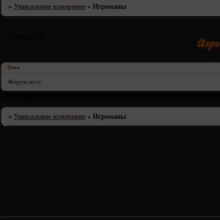
»
Уникальное измерение
»
Игроманы
Страница:
1
Игр
Тема
Форум пуст.
Страница:
1
»
Уникальное измерение
»
Игроманы