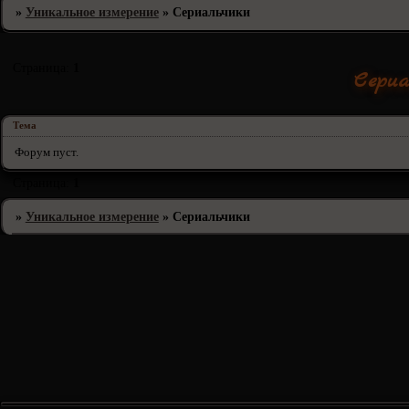
»
Уникальное измерение
»
Сериальчики
Страница:
1
Сериа
Тема
Форум пуст.
Страница:
1
»
Уникальное измерение
»
Сериальчики