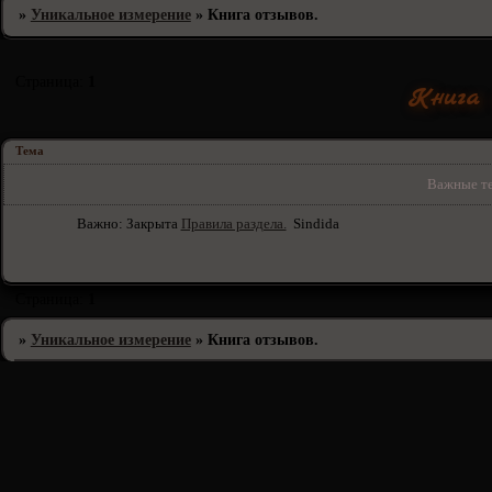
»
Уникальное измерение
»
Книга отзывов.
Страница:
1
Книга 
Тема
Важные те
Важно:
Закрыта
Правила раздела.
Sindida
Страница:
1
»
Уникальное измерение
»
Книга отзывов.